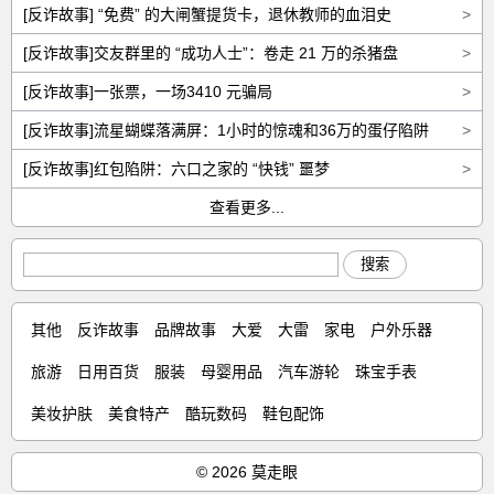
[反诈故事] “免费” 的大闸蟹提货卡，退休教师的血泪史
>
[反诈故事]交友群里的 “成功人士”：卷走 21 万的杀猪盘
>
[反诈故事]一张票，一场3410 元骗局
>
[反诈故事]流星蝴蝶落满屏：1小时的惊魂和36万的蛋仔陷阱
>
[反诈故事]红包陷阱：六口之家的 “快钱” 噩梦
>
查看更多...
搜索
其他
反诈故事
品牌故事
大爱
大雷
家电
户外乐器
旅游
日用百货
服装
母婴用品
汽车游轮
珠宝手表
美妆护肤
美食特产
酷玩数码
鞋包配饰
© 2026 莫走眼