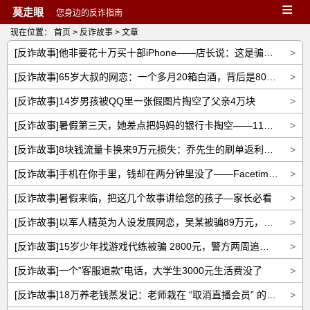
≡
莫走眼
您身边的反诈指南
现在位置：
首页
>
反诈故事
> 文章
[反诈故事]他非要花十万买十部iPhone——店长说：这是骗局，不卖
>
[反诈故事]65岁大叔的网恋：一个多月20箱白酒，背后是800人的收割流水线
>
[反诈故事]14岁男孩被QQ里一张假图片掏空了父亲4万块
>
[反诈故事]暑假第三天，她差点把妈妈的银行卡掏空——11岁女孩的8783元噩梦
>
[反诈故事]8块钱流量卡换来9万元损失：乔先生的刷单返利噩梦
>
[反诈故事]手机在你手里，钱却在两分钟里没了——Facetime黑屏远程盗刷全揭秘
>
[反诈故事]暑假来临，把这几个故事讲给您的孩子—家长必看
>
[反诈故事]以军人精英为人设发展网恋，吴某被骗89万元，警方紧急立案追查
>
[反诈故事]15岁少年找游戏代练被骗 2800元，警方两周追回全款
>
[反诈故事]一个”客服退款”电话，大学生3000元生活费没了
>
[反诈故事]18万养老钱蒸发记：老师栽在 “取消直播会员” 的电话里
>