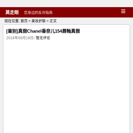
≡
莫走眼
您身边的反诈指南
现在位置:
首页
>
美妆护肤
> 正文
[鉴别]真假Chanel香奈儿154唇釉真假
2018年09月19日
⁄
暂无评论