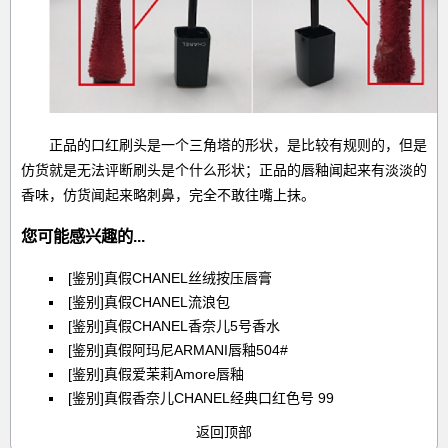
正品的口红刷头是一个三角塔的形状，是比较有规则的，但是
仿货就是无法评断刷头是个什么形状；正品的唇釉闻起来有淡淡的
香味，仿货闻起来略刺鼻，完全不敢往嘴上抹。
您可能感兴趣的...
[鉴别]真假CHANEL丝绒按压唇膏
[鉴别]真假CHANEL流浪包
[鉴别]真假CHANEL香奈儿5号香水
[鉴别]真假阿玛尼ARMANI唇釉504#
[鉴别]真假爱茉莉Amore唇釉
[鉴别]真假香奈儿CHANEL经典口红色号 99
返回顶部