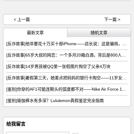
< 上一篇
下一篇 >
最新文章
随机文章
[反诈故事]他非要花十万买十部iPhone——店长说：这是骗局，不卖
[反诈故事]65岁大叔的网恋：一个多月20箱白酒，背后是800人的收割流水线
[反诈故事]14岁男孩被QQ里一张假图片掏空了父亲4万块
[反诈故事]暑假第三天，她差点把妈妈的银行卡掏空——11岁女孩的8783元噩梦
[鉴别]你穿的AF1可能连鞋头的弧度都不对——Nike Air Force 1真假五图拆解
[鉴别]瑜伽裤水有多深？Lululemon真假鉴定完全指南
给我留言