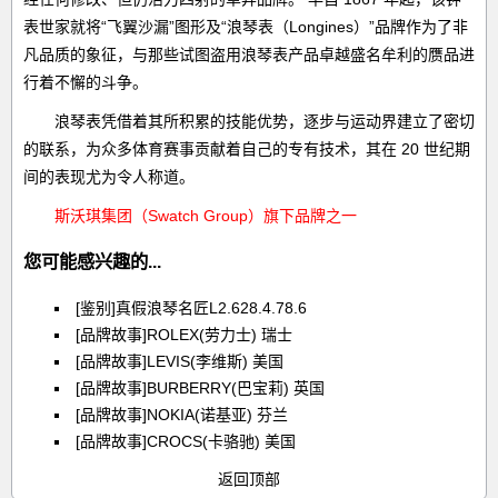
表世家就将“飞翼沙漏”图形及“浪琴表（Longines）”品牌作为了非
凡品质的象征，与那些试图盗用浪琴表产品卓越盛名牟利的赝品进
行着不懈的斗争。
浪琴表凭借着其所积累的技能优势，逐步与运动界建立了密切
的联系，为众多体育赛事贡献着自己的专有技术，其在 20 世纪期
间的表现尤为令人称道。
斯沃琪集团（Swatch Group）旗下品牌之一
您可能感兴趣的...
[鉴别]真假浪琴名匠L2.628.4.78.6
[品牌故事]ROLEX(劳力士) 瑞士
[品牌故事]LEVIS(李维斯) 美国
[品牌故事]BURBERRY(巴宝莉) 英国
[品牌故事]NOKIA(诺基亚) 芬兰
[品牌故事]CROCS(卡骆驰) 美国
返回顶部