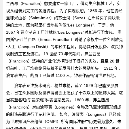
兰西昂（Francillon）想要建立一家工厂，借助生产机械工艺，实
现从组装到完工的各道流程。 为了实现设想，1866 年，他在流经
圣耶米山谷（Saint-Imier）的苏士河（Suze）右岸购买了两块毗
连的土地，因为那里在当地被叫做“Les Longines”，于是，他
1867 年建立制造工厂时就以“Les Longines”对其进行了命名。 奥
内斯特•弗兰西昂（Ernest Francillon）聘请了亲族中一位名叫雅克
•大卫（Jacques David）的年轻工程师，协助其开发设备、改良钟
表制造工艺及流程。 19 世纪 70 年代期间，弗兰西昂
（Francillon）坚持的产业化选择取得了很好的实效，直至 20 世
纪前叶，工厂均始终保持着不断发展壮大的强劲势头。 1911 年，
浪琴表生产厂的员工已超过 1100 人，钟表作品畅销世界各地。
浪琴表专注技术研究、精益求精，截至 1929 年巴塞罗那展
会，已在众多国际及世界博览会上揽获了十次以上的显赫大奖，堪
当实至名归的“最荣耀”钟表世家品牌。 1889 年，弗兰西昂
（Francillon）对由浪琴表（Longines）名称及飞翼沙漏图形组成
的制造品牌进行了专利注册。 如今，浪琴表（Longines）已经成
为世界知识产权组织（OMPI）所有国际注册中历史最为悠久、未
经任何修改、但仍活力四射的卓异品牌。 早自 1867 年起，该钟