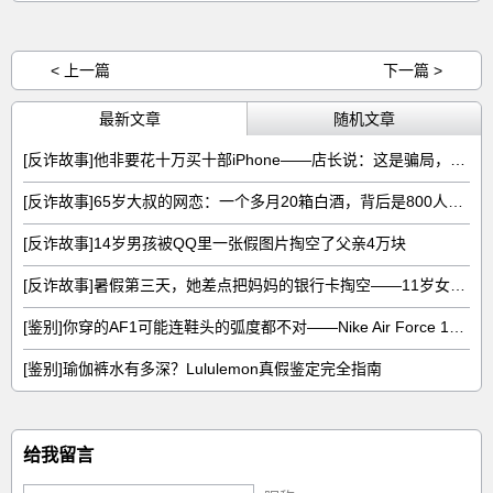
< 上一篇
下一篇 >
最新文章
随机文章
[反诈故事]他非要花十万买十部iPhone——店长说：这是骗局，不卖
[反诈故事]65岁大叔的网恋：一个多月20箱白酒，背后是800人的收割流水线
[反诈故事]14岁男孩被QQ里一张假图片掏空了父亲4万块
[反诈故事]暑假第三天，她差点把妈妈的银行卡掏空——11岁女孩的8783元噩梦
[鉴别]你穿的AF1可能连鞋头的弧度都不对——Nike Air Force 1真假五图拆解
[鉴别]瑜伽裤水有多深？Lululemon真假鉴定完全指南
给我留言