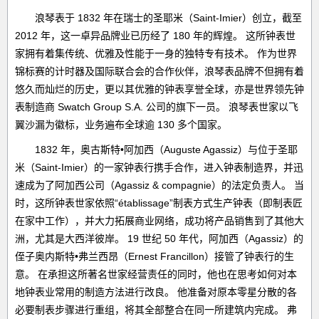
浪琴表于 1832 年在瑞士的圣耶米（Saint-Imier）创立，截至
2012 年，这一卓异品牌业已历经了 180 年的辉煌。 这所钟表世
家拥有着集传统、优雅及性能于一身的独特专有技术。 作为世界
锦标赛的计时器及国际联合会的合作伙伴，浪琴表品牌不但拥有着
悠久而灿烂的历史，更以其优雅的钟表享誉全球，亦是世界领先钟
表制造商 Swatch Group S.A. 公司的旗下一员。 浪琴表世家以飞
翼沙漏为徽标，业务遍布全球逾 130 多个国家。
1832 年，奥古斯特•阿加西（Auguste Agassiz）与位于圣耶
米（Saint-Imier）的一家钟表行携手合作，进入钟表制造界，并迅
速成为了阿加西公司（Agassiz & compagnie）的法定负责人。 当
时，这所钟表世家依照“établissage”制表方式生产钟表（即制表匠
在家中工作），并大力拓展商业网络，成功将产品销售到了其他大
洲，尤其是大西洋彼岸。 19 世纪 50 年代，阿加西（Agassiz）的
侄子奥内斯特•弗兰西昂（Ernest Francillon）接管了钟表行的生
意。 在承担这所著名世家经营责任的同时，他也在思考如何对本
地钟表业常用的制造方法进行改良。 他准备对原本零星分散的各
必要制表步骤进行重组，将其全部整合在同一所建筑内完成。 弗