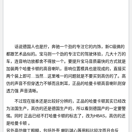
话说德国人也是拧，奔驰一个劲的专注它的内饰，新C级搞的
都跟艺术品似的。宝马则一个劲的专注它的驾驶体验，几大十万的
车，连音响功放都舍不得放一个。要提升宝马音质最快的方式就是
加装两个哈曼卡顿的高音喇叭，音响位置模具也是现成的，直接买
两个装上即可…当然…这里唯一的问题就是不要买到高仿的了。高
仿的声音不但穿透力不够而且刺耳，正品的哈曼卡顿高音喇叭则穿
透力强 声音清晰。
不过现在版本还是比较好分辨的，正品的哈曼卡顿其实已经改
为法国生产，高仿的还是德国生产的，所以看到德国产的一定要警
惕。同时 正品已经不打哈曼卡顿的标志了，改为HBAS，高仿的还
是哈曼卡顿 。
另外高仿做工粗糙，包括外壳 喇叭球心等用料比较次而且会反