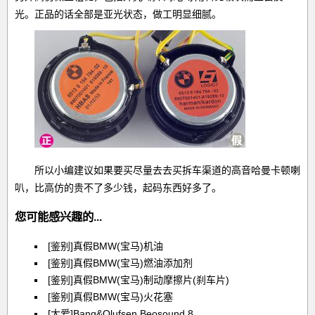
光。正品的话全部是亚光状态，做工明显细腻。
所以小编建议如果要买尽量去去买拆车渠道的高音哈曼卡顿喇
叭，比高仿的贵不了多少钱，起码东西好多了。
您可能感兴趣的...
[鉴别]真假BMW(宝马)机油
[鉴别]真假BMW(宝马)燃油添加剂
[鉴别]真假BMW(宝马)制动摩擦片(刹车片)
[鉴别]真假BMW(宝马)火花塞
[大爱]Bang&Olufsen Beosound 8