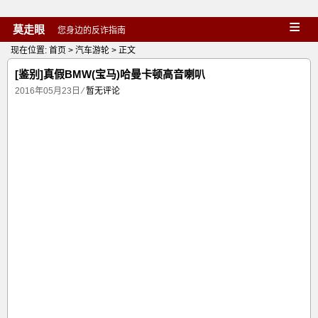
≡
莫走眼
您身边的反诈指南
现在位置:
首页
>
汽车游轮
> 正文
[鉴别]真假BMW(宝马)哈曼卡顿高音喇叭
2016年05月23日
⁄
暂无评论