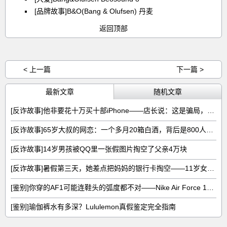
[品牌故事]B&O(Bang & Olufsen) 丹麦
返回顶部
< 上一篇
下一篇 >
最新文章
随机文章
[反诈故事]他非要花十万买十部iPhone——店长说：这是骗局，不卖
[反诈故事]65岁大叔的网恋：一个多月20箱白酒，背后是800人的收割流水线
[反诈故事]14岁男孩被QQ里一张假图片掏空了父亲4万块
[反诈故事]暑假第三天，她差点把妈妈的银行卡掏空——11岁女孩的8783元噩梦
[鉴别]你穿的AF1可能连鞋头的弧度都不对——Nike Air Force 1真假五图拆解
[鉴别]瑜伽裤水有多深？Lululemon真假鉴定完全指南