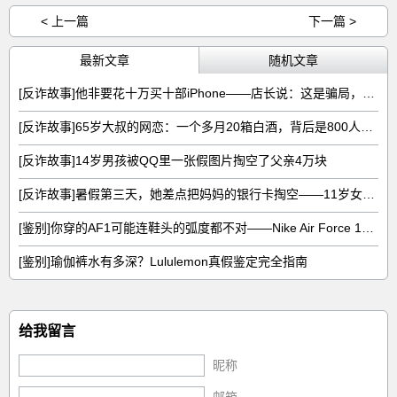
< 上一篇
下一篇 >
最新文章
随机文章
[反诈故事]他非要花十万买十部iPhone——店长说：这是骗局，不卖
[反诈故事]65岁大叔的网恋：一个多月20箱白酒，背后是800人的收割流水线
[反诈故事]14岁男孩被QQ里一张假图片掏空了父亲4万块
[反诈故事]暑假第三天，她差点把妈妈的银行卡掏空——11岁女孩的8783元噩梦
[鉴别]你穿的AF1可能连鞋头的弧度都不对——Nike Air Force 1真假五图拆解
[鉴别]瑜伽裤水有多深？Lululemon真假鉴定完全指南
给我留言
昵称
邮箱