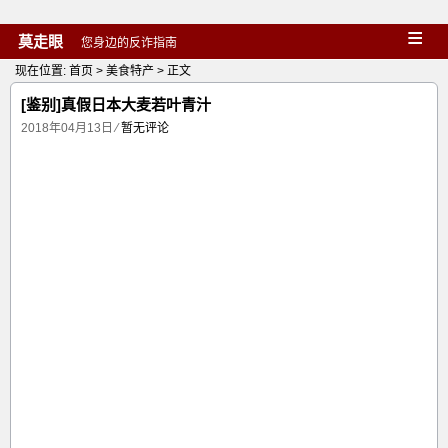
≡
莫走眼
您身边的反诈指南
现在位置:
首页
>
美食特产
> 正文
[鉴别]真假日本大麦若叶青汁
2018年04月13日
⁄
暂无评论