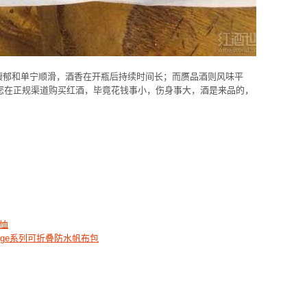
馥郁和单宁顺滑，酒香在开瓶后持续时间长；而赝品酒则风味平
您在正规渠道购买红酒，毕竟花钱事小，伤身事大，酒是来品的，
T恤
Pliage系列可折叠防水帆布包