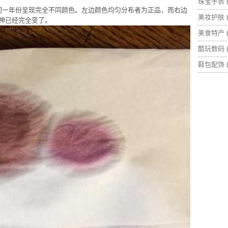
珠宝手表
(
，同一年份呈现完全不同颜色。左边颜色均匀分布者为正品，而右边
美妆护肤
(
神已经完全变了。
美食特产
(
酷玩数码
(
鞋包配饰
(