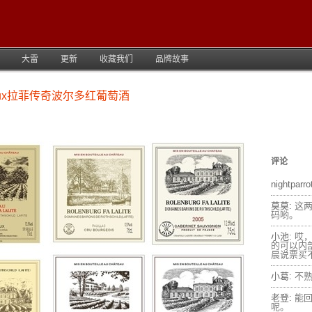
大雷
更新
收藏我们
品牌故事
ordeaux拉菲传奇波尔多红葡萄酒
评论
nightparro
莫莫:
这
码哟。
小池:
哎
的可以内
晨说票买不
小葛:
不
老登:
能
呢。