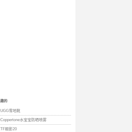
兴趣的
假UGG雪地靴
Coppertone水宝宝防晒喷雾
TF眼影20