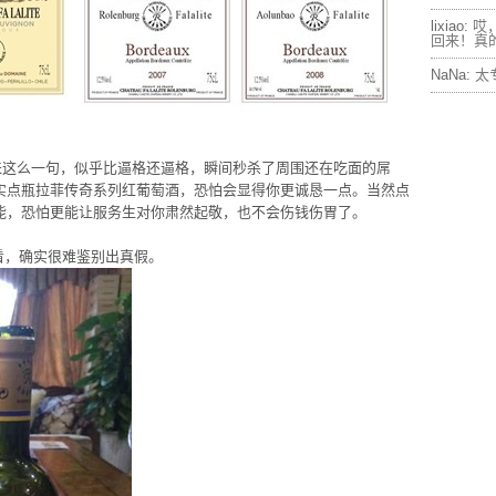
lixiao:
哎
回来！真
NaNa:
太
生来这么一句，似乎比逼格还逼格，瞬间秒杀了周围还在吃面的屌
实点瓶拉菲传奇系列红葡萄酒，恐怕会显得你更诚恳一点。当然点
能，恐怕更能让服务生对你肃然起敬，也不会伤钱伤胃了。
看，确实很难鉴别出真假。