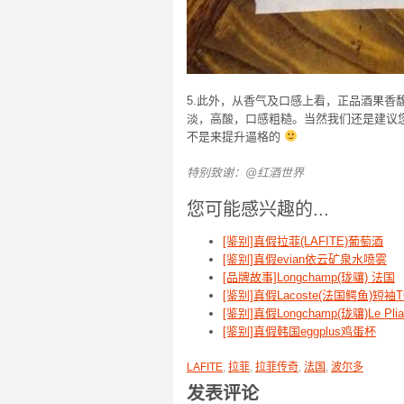
5.此外，从香气及口感上看，正品酒果香
淡，高酸，口感粗糙。当然我们还是建议
不是来提升逼格的
特别致谢：@红酒世界
您可能感兴趣的...
[鉴别]真假拉菲(LAFITE)葡萄酒
[鉴别]真假evian依云矿泉水喷雾
[品牌故事]Longchamp(珑骧) 法国
[鉴别]真假Lacoste(法国鳄鱼)短袖
[鉴别]真假Longchamp(珑骧)Le 
[鉴别]真假韩国eggplus鸡蛋杯
LAFITE
,
拉菲
,
拉菲传奇
,
法国
,
波尔多
发表评论