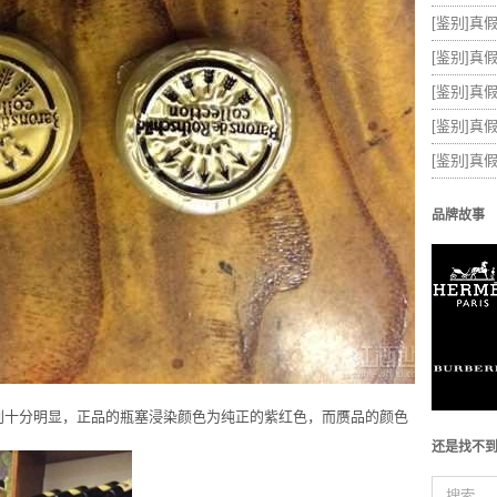
[鉴别]
[鉴别]真假
[鉴别]真
[鉴别]真
[鉴别]真
品牌故事
区别十分明显，正品的瓶塞浸染颜色为纯正的紫红色，而赝品的颜色
还是找不