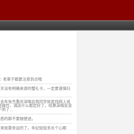
t:
老辈子都要注意到点哦
两天没有明确来源的蟹礼卡，一定要谨慎扫
，去年张杰重庆演唱会我同学就是找网上说
部操作，酒店什么都定好了。结果演唱会凌
到了...
熟悉的群不要随便进。
回来就算幸运的了。年纪轻轻多长个心眼