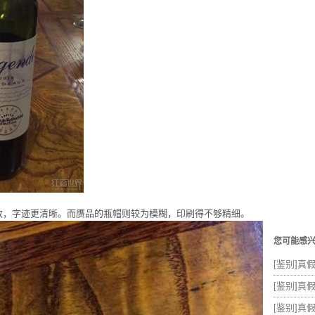
致，字迹更清晰。而赝品的瓶帽则较为模糊，印刷得不够精细。
您可能感
[鉴别]真
[鉴别]真假
[鉴别]真假