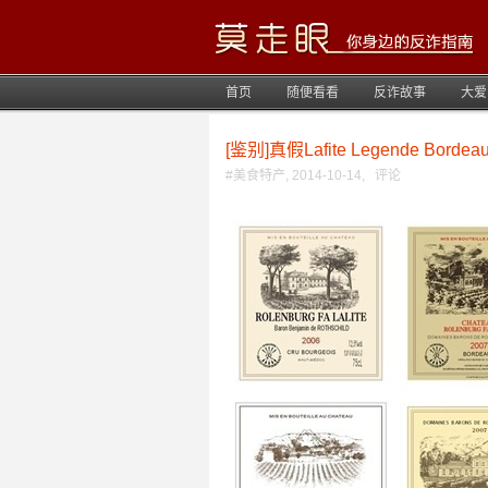
首页
随便看看
反诈故事
大爱
[鉴别]真假Lafite Legende B
#
美食特产
,
2014-10-14
,
评论