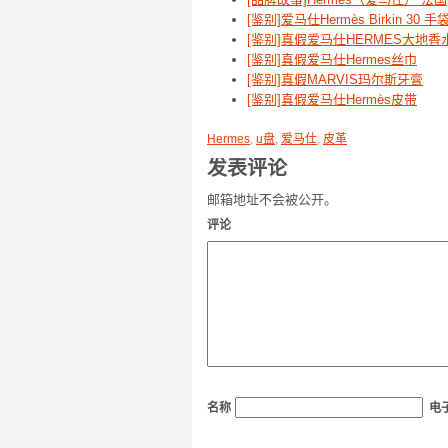
[鉴别]爱马仕Hermès Birkin 3
[鉴别]真假爱马仕HERMES大地香
[鉴别]真假爱马仕Hermes丝巾
[鉴别]真假MARVIS玛尔斯牙膏
[鉴别]真假爱马仕Hermès皮带
Hermes
,
u盘
,
爱马仕
,
皮革
发表评论
邮箱地址不会被公开。
评论
名称
电