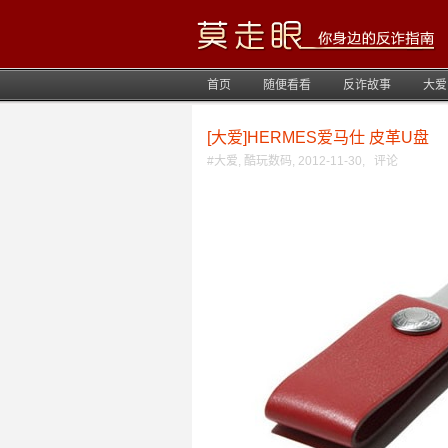
首页
随便看看
反诈故事
大爱
[大爱]HERMES爱马仕 皮革U盘
#
大爱
,
酷玩数码
,
2012-11-30
,
评论