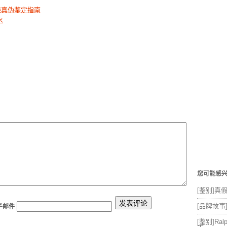
0 手袋真伪鉴定指南
水
您可能感
[鉴别]真
[品牌故事]
子邮件
[鉴别]Ra