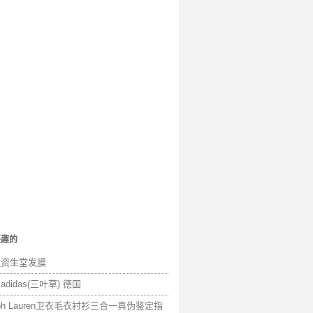
兴趣的
假资生堂发膜
adidas(三叶草) 德国
lph Lauren卫衣毛衣衬衫三合一真伪鉴定指