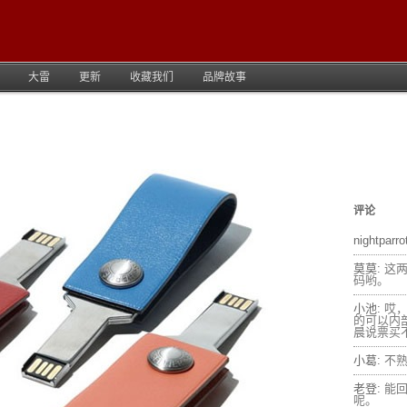
大雷
更新
收藏我们
品牌故事
评论
nightparro
莫莫:
这
码哟。
小池:
哎
的可以内
晨说票买不
小葛:
不
老登:
能
呢。