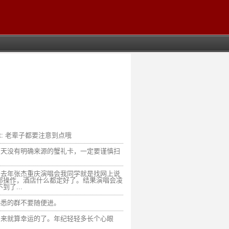
t:
老辈子都要注意到点哦
两天没有明确来源的蟹礼卡，一定要谨慎扫
，去年张杰重庆演唱会我同学就是找网上说
部操作，酒店什么都定好了。结果演唱会凌
到了...
熟悉的群不要随便进。
回来就算幸运的了。年纪轻轻多长个心眼