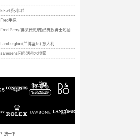
kiko4系列口红
Fred手绳
Fred Perry(佛莱德派瑞)经典款男士短袖
Lamborghini(兰博坚尼) 意大利
假sanesens闪泉活泉水喷雾
到？搜一下