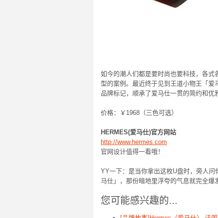
如今的潮人们都是要时尚也要科技，各式各样
型的案例。最近终于见到王道小物王「爱马
品牌标记，顺承了爱马仕一贯的简约和优
价格：￥1968（三色可选）
HERMES(爱马仕)官方网站
http://www.hermes.com
官网设计值得一看哦！
YY一下：是当你拿出这枚U盘时，旁人问
马仕」，那份暗地里浮夸的气息就完全爆
您可能感兴趣的...
[品牌故事]Hermes（爱马仕） 法国