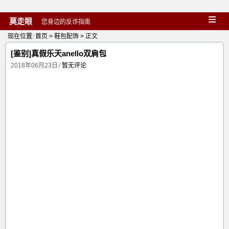
≡
莫走眼
您身边的反诈指南
现在位置:
首页
>
鞋包配饰
> 正文
[鉴别]真假乐天anello双肩包
2018年06月23日
⁄
暂无评论