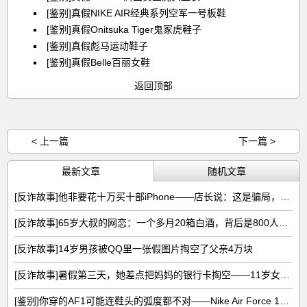
[鉴别]真假NIKE AIR经典系列空军一号板鞋
[鉴别]真假Onitsuka Tiger鬼冢虎鞋子
[鉴别]真假彪马运动鞋子
[鉴别]真假Belle百丽女鞋
返回顶部
< 上一篇
下一篇 >
最新文章
随机文章
[反诈故事]他非要花十万买十部iPhone——店长说：这是骗局，不卖
[反诈故事]65岁大叔的网恋：一个多月20箱白酒，背后是800人的收割流水线
[反诈故事]14岁男孩被QQ里一张假图片掏空了父亲4万块
[反诈故事]暑假第三天，她差点把妈妈的银行卡掏空——11岁女孩的8783元噩梦
[鉴别]你穿的AF1可能连鞋头的弧度都不对——Nike Air Force 1真假五图拆解